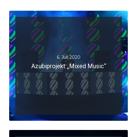
6. Juli 2020
Azubiprojekt „Mixed Music“
JETZT LESEN
Azubi
,
Bühne
,
Festival
,
Livestream
,
Projekt